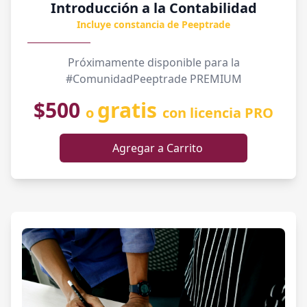
Introducción a la Contabilidad
Incluye constancia de Peeptrade
Próximamente disponible para la
#ComunidadPeeptrade PREMIUM
$500
gratis
o
con licencia PRO
Agregar a Carrito