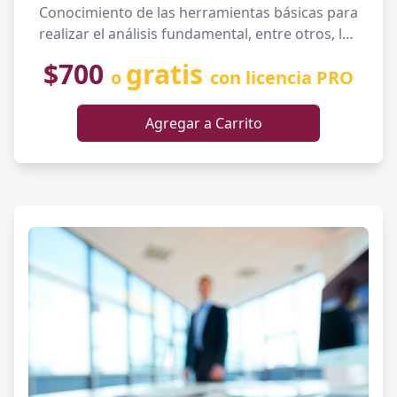
Conocimiento de las herramientas básicas para
realizar el análisis fundamental, entre otros, los
principios para definir el valor de las acciones de
$700
gratis
o
con licencia PRO
las empresas listadas en los mercados de
valores para apoyarte en la toma de decisiones
de inversión. Introducción a los principales
Agregar a Carrito
múltiplos y razones financieras para entender
las condiciones de una empresa y la viabilidad
del negocio. Finalmente, aprenderás a leer y
entender los estados financieros de una
empresa.