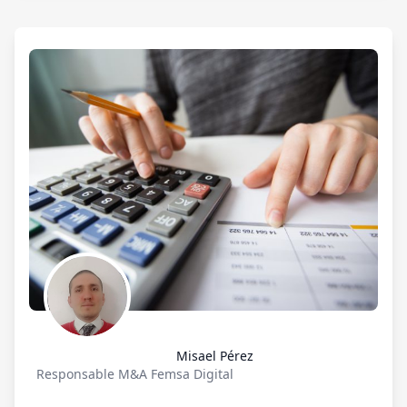
personas que toman decisiones financieras (Ya
sea de empresas o personales) tengan las bases
adecuadas para poder hacerlo, del mismo modo
busca incrementar los conocimientos y
reafirmarlos para profesionales de la industria.
Lo primordial del curso es que está enfocado en
casos prácticos, en los cuales se explica el uso
en el mundo real de cada uno de los temas
vistos. Las bases para tomar el curso son
conocimientos de aritmética (Operaciones
básicas y despejes) y tener Microsoft Excel para
los ejercicios.
Misael Pérez
Responsable M&A Femsa Digital