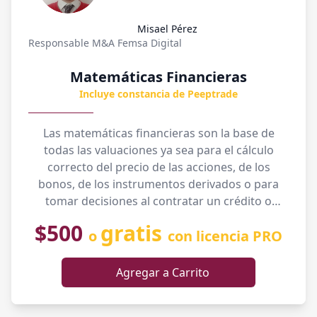
Misael Pérez
Responsable M&A Femsa Digital
Matemáticas Financieras
Incluye constancia de Peeptrade
Las matemáticas financieras son la base de
todas las valuaciones ya sea para el cálculo
correcto del precio de las acciones, de los
bonos, de los instrumentos derivados o para
tomar decisiones al contratar un crédito o
comprar algún articulo a plazos. El
$500
gratis
o
con licencia PRO
conocimiento del valor presente y el valor
futuro y el tener la capacidad de trasladar flujo
en el tiempo es primordial para la vida de
Agregar a Carrito
personas que toman decisiones financieras.
Este curso está dirigido para que todas aquellas